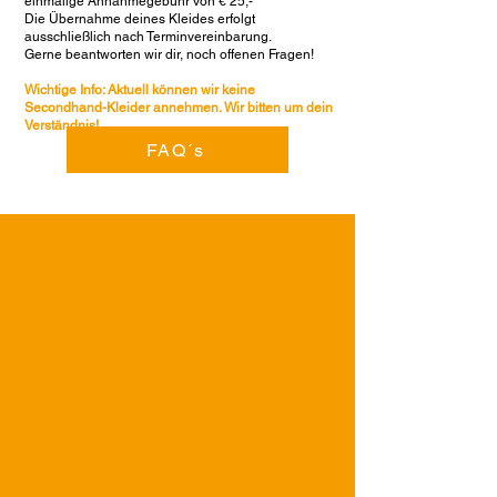
einmalige Annahmegebühr von € 25,-
Die Übernahme deines Kleides erfolgt
ausschließlich nach Terminvereinbarung.
Gerne beantworten wir dir, noch offenen Fragen!
Wichtige Info: Aktuell können wir keine
Secondhand-Kleider annehmen. Wir bitten um dein
Verständnis!
FAQ´s